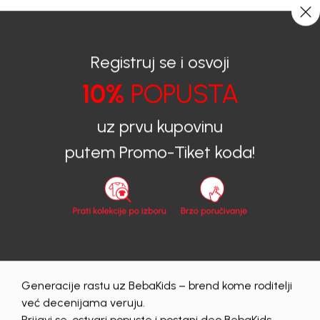
0
0
Registruj se i osvoji
10%
POPUSTA
BEBAKIDS
Prijava na sajt
uz prvu kupovinu
Prijava na sajt
putem Promo-Tiket koda!
Email
Lozinka
Generacije rastu uz BebaKids – brend kome roditelji
Prijava
već decenijama veruju.
Zaboravljena lozinka?