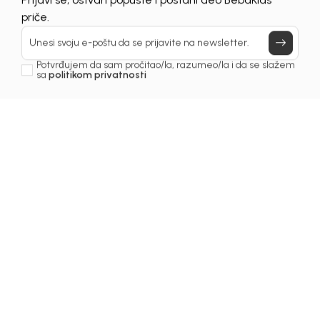
Prijavi se, ostvari popuste i postani deo BebaKids
Još uvijek nemaš nalog? Kreiraj ga jednostavno klikom na dugme
priče.
ispod.
REGISTRUJ SE
Unesi svoju e-poštu da se prijavite na newsletter.
Potvrđujem da sam pročitao/la, razumeo/la i da se slažem
sa
politikom privatnosti
Prijava na newsletter
Email
Slažem se sa
politikom privatnosti
BEBAKIDS
INFORMACIJE