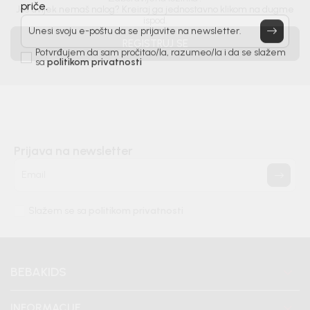
Još uvijek nemaš nalog? Kreiraj ga jednostavno klikom na dugme
priče.
ispod.
Unesi svoju e-poštu da se prijavite na newsletter.
REGISTRUJ SE
Potvrđujem da sam pročitao/la, razumeo/la i da se slažem
sa
politikom privatnosti
Prijava na newsletter
Email
Slažem se sa
politikom privatnosti
BEBAKIDS
INFORMACIJE