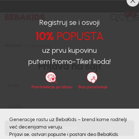
0
0
Registruj se i osvoji
10%
POPUSTA
BEBAKIDS
Prijava na sajt
uz prvu kupovinu
Prijava na sajt
putem Promo-Tiket koda!
Email
Lozinka
Generacije rastu uz BebaKids – brend kome roditelji
Prijava
već decenijama veruju.
Zaboravljena lozinka?
Prijavi se, ostvari popuste i postani deo BebaKids