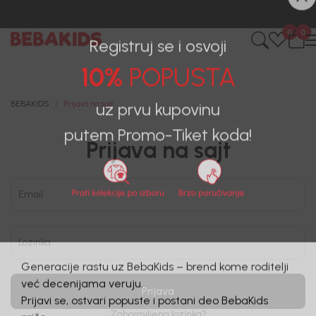
0
0
Registruj se i osvoji
10%
POPUSTA
BEBAKIDS
Prijava na sajt
uz prvu kupovinu
Prijava na sajt
putem Promo-Tiket koda!
Email
Lozinka
Generacije rastu uz BebaKids – brend kome roditelji
Prijava
već decenijama veruju.
Prijavi se, ostvari popuste i postani deo BebaKids
Zaboravljena lozinka?