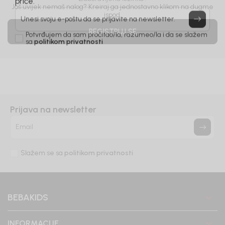
Još uvijek nemaš nalog? Kreiraj ga jednostavno klikom na dugme
priče.
ispod.
Unesi svoju e-poštu da se prijavite na newsletter.
REGISTRUJ SE
Potvrđujem da sam pročitao/la, razumeo/la i da se slažem
sa
politikom privatnosti
Prijava na newsletter
Email
Slažem se sa
politikom privatnosti
BEBAKIDS
INFORMACIJE