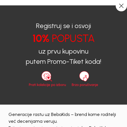
0
0
Registruj se i osvoji
10%
POPUSTA
BEBAKIDS
Prijava na sajt
uz prvu kupovinu
Prijava na sajt
putem Promo-Tiket koda!
Email
Lozinka
Generacije rastu uz BebaKids – brend kome roditelji
Prijava
već decenijama veruju.
Zaboravljena lozinka?