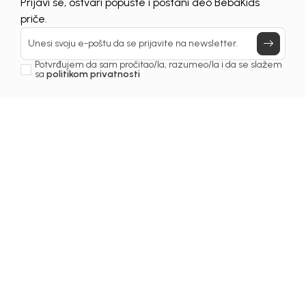
Prijavi se, ostvari popuste i postani deo BebaKids
Još uvijek nemaš nalog? Kreiraj ga jednostavno klikom na dugme
priče.
ispod.
REGISTRUJ SE
Unesi svoju e-poštu da se prijavite na newsletter.
Potvrđujem da sam pročitao/la, razumeo/la i da se slažem
sa
politikom privatnosti
Prijava na newsletter
Email
Slažem se sa
politikom privatnosti
BEBAKIDS
INFORMACIJE