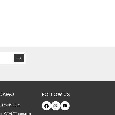
AJAMO
FOLLOW US
 Loyalti Klub
je LOYALTY popusta