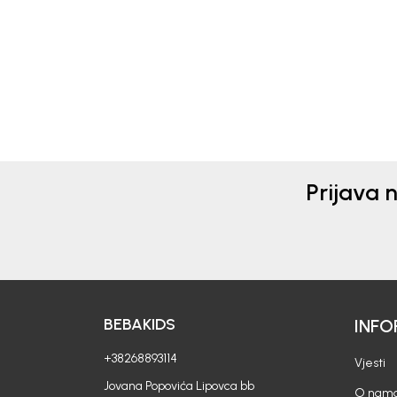
Prijava 
BEBAKIDS
INFO
+38268893114
Vjesti
Jovana Popovića Lipovca bb
O nam