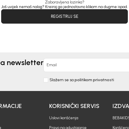
Zaboravljena lozinka?
Još uvijek nemaš nalog? Kreiraj ga jednostavno klikom na dugme ispod.
REGISTRUJ SE
na newsletter
Email
Slažem se sa
politikom privatnosti
RMACIJE
KORISNIČKI SERVIS
IZDV
Uslovi korišćenja
BEBAKIDS
a
Pravo na odustajanje
Korišćen