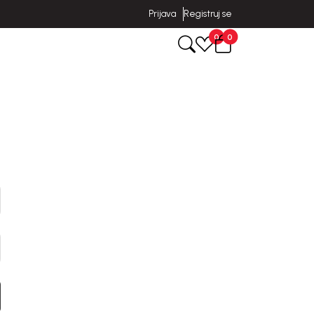
Prijava
Registruj se
0
0