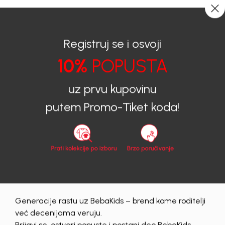
0
0
Registruj se i osvoji
10%
POPUSTA
BEBAKIDS
Prijava na sajt
uz prvu kupovinu
Prijava na sajt
putem Promo-Tiket koda!
Email
Lozinka
Generacije rastu uz BebaKids – brend kome roditelji
Prijava
već decenijama veruju.
Zaboravljena lozinka?