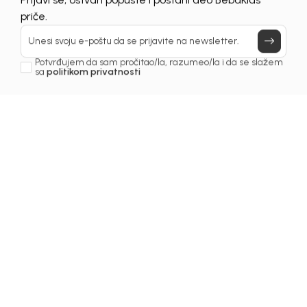
Prijavi se, ostvari popuste i postani deo BebaKids
Još uvijek nemaš nalog? Kreiraj ga jednostavno klikom na dugme
priče.
ispod.
REGISTRUJ SE
Unesi svoju e-poštu da se prijavite na newsletter.
Potvrđujem da sam pročitao/la, razumeo/la i da se slažem
sa
politikom privatnosti
Prijava na newsletter
Email
Slažem se sa
politikom privatnosti
BEBAKIDS
INFORMACIJE