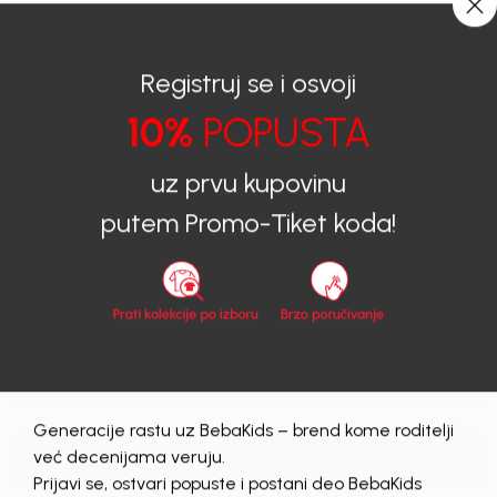
0
0
Registruj se i osvoji
10%
POPUSTA
BEBAKIDS
Prijava na sajt
uz prvu kupovinu
Prijava na sajt
putem Promo-Tiket koda!
Email
Lozinka
Generacije rastu uz BebaKids – brend kome roditelji
Prijava
već decenijama veruju.
Zaboravljena lozinka?