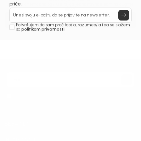
Prijavi se, ostvari popuste i postani deo BebaKids
Još uvijek nemaš nalog? Kreiraj ga jednostavno klikom na dugme
priče.
ispod.
Unesi svoju e-poštu da se prijavite na newsletter.
REGISTRUJ SE
Potvrđujem da sam pročitao/la, razumeo/la i da se slažem
sa
politikom privatnosti
Prijava na newsletter
Email
Slažem se sa
politikom privatnosti
BEBAKIDS
INFORMACIJE