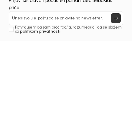
Prijavi se, ostvari popuste i postani deo BebaKids
priče.
Unesi svoju e-poštu da se prijavite na newsletter.
Potvrđujem da sam pročitao/la, razumeo/la i da se slažem
sa
politikom privatnosti
Beba Kids
Beba Kids
KAPA ZA DJEVOJČICE
KAPA ZA DJEVOJČICE
LIKI
LILIBET
8,50
EUR
8,90
EUR