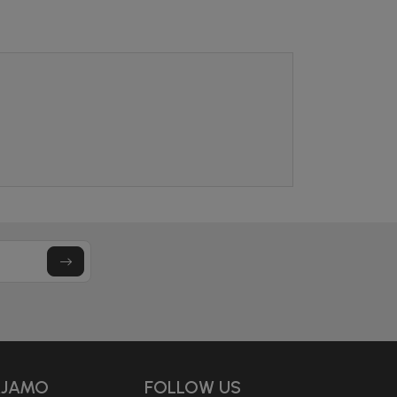
uj se i osvoji
OPUSTA
vu kupovinu
mo-Tiket koda!
letter.
a i da se slažem sa
AJAMO
FOLLOW US