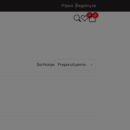
Prijava
Registruj se
0
0
Sortiranje