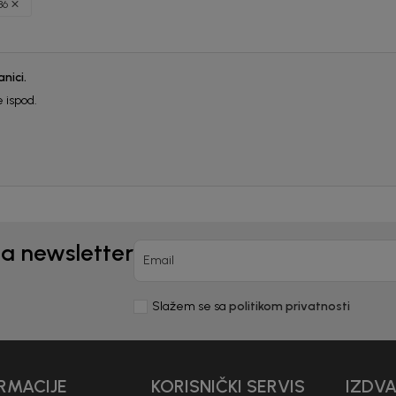
86
Registr
10%
P
nici.
 ispod.
uz pr
putem Pro
na newsletter
Email
Slažem se sa
politikom privatnosti
nd kome roditelji već
Unesi svoju e-poštu da se prijavite na news
Potvrđujem da sam pročitao/la, razumeo/l
 deo BebaKids priče.
politikom privatnosti
RMACIJE
KORISNIČKI SERVIS
IZDV