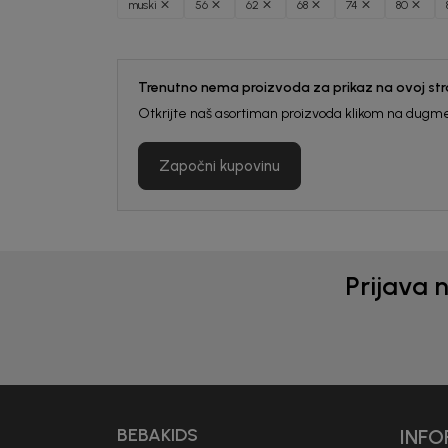
muski
56
62
68
74
80
Trenutno nema proizvoda za prikaz na ovoj stra
Otkrijte naš asortiman proizvoda klikom na dugme
Započni kupovinu
Prijava 
Generacije rastu uz BebaKids – bre
decenijama veruju.
Prijavi se, ostvari popuste i postani
BEBAKIDS
INFO